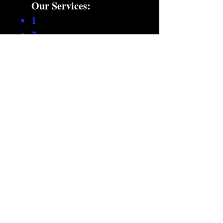
Our Services:​
1
2
3
4
5
कानूनी:
नियम एवं शर्तें
गोपनीयता नीति