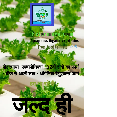
Petermaya.com
Aquaponics Organic Vegetables
From Seed to Plate
©
®
Petermaya.com लोगो
पीटरमाया- एक्वापोनिक्स - 22वीं सदी का फार्म
- बीज से थाली तक - ऑर्गेनिक वेगुएबल्स फार्म
हम आ रहे हैं
जल्द ही