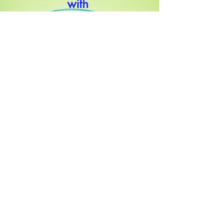
with
Helpful conections
Go to the Page
Marked Future
Joint
Partnership
Send us a Message
WORK WITH US