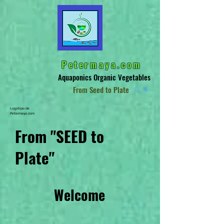
Petermaya.com
Aquaponics Organic Vegetables
From Seed to Plate
©
®
Logotipo de
Petermaya.com
From "SEED to
Plate"
Welcome