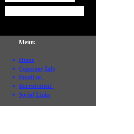
страница за контакти
Menu:
Home
Company Info
Email us
Recruitment
Social Links
Our Services:​
1
2