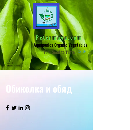
Petermaya.com
Aquaponics Organic Vegetables
From Seed to Plate
©
®
Лого на
Petermaya.com
Обиколка и обяд