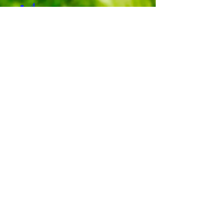
4
5
Правни:
Правила и условия
Политика за поверителност
All our Staff and Sales
Representatives
Do Carry Photo ID
cards to Verifier themself