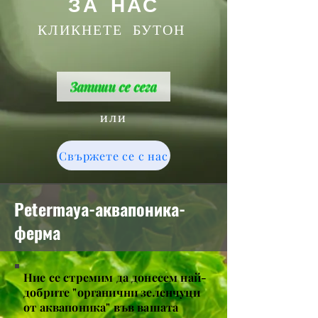
ЗА НАС
КЛИКНЕТЕ БУТОН
Запиши се сега
или
Свържете се с нас
Petermaya-аквапоника-
ферма
Ние се стремим да донесем най-
добрите "органични зеленчуци
от аквапоника" във вашата