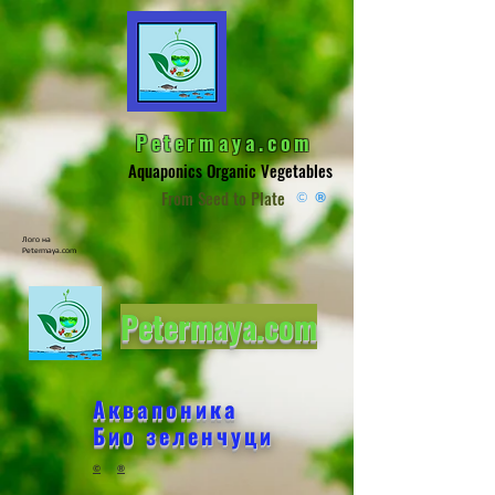
Petermaya.com
Aquaponics Organic Vegetables
From Seed to Plate
©
®
Лого на
Petermaya.com
Petermaya.com
Аквапоника
Био зеленчуци
©
®