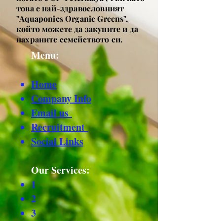
това е най-здравословният
"Aquaponics Organic Greens",
който можете да закупите и да
нахраните семейството си.
Menu:
Home
Company Info
Email us
Recruitment
Social Links
Our Services:​
1
2
3