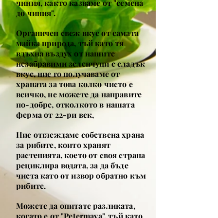
чиния, както казваме от "семена
до чиния".
Органичен свеж вкус от самата
майка природа, тъй като тя
вдъхна въздух от нашите
незабравими зеленчуци с сладък
вкус, ние го получаваме от
храната за това колко чисто е
всичко, не можете да направите
по-добре, отколкото в нашата
ферма от 22-ри век,
Ние отглеждаме собствена храна
за рибите, които хранят
растенията, което от своя страна
рециклира водата, за да бъде
чиста като от извор обратно към
рибите.
Можете да опитате разликата,
когато е от "Petermaya", тъй като